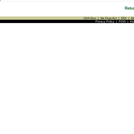
Retu
USA Gov
|
No Fear Act
|
DOI
|
Di
Privacy Policy
|
FOIA
|
Ki