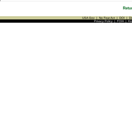
Retu
USA Gov
|
No Fear Act
|
DOI
|
Di
Privacy Policy
|
FOIA
|
Ki