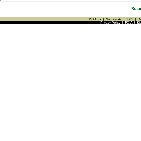
Retu
USA Gov
|
No Fear Act
|
DOI
|
Di
Privacy Policy
|
FOIA
|
Ki