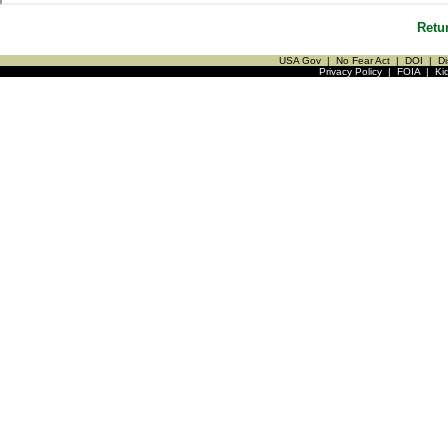
Retu
USA Gov
|
No Fear Act
|
DOI
|
Di
Privacy Policy
|
FOIA
|
Ki