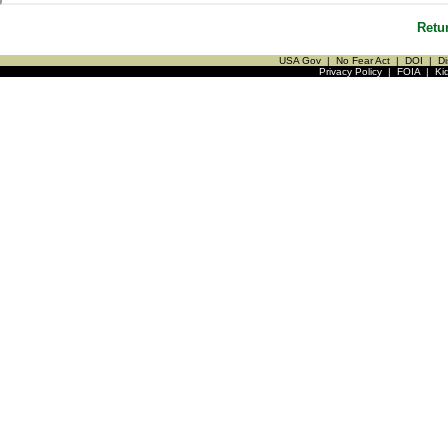
Retu
USA Gov
|
No Fear Act
|
DOI
|
Di
Privacy Policy
|
FOIA
|
Ki