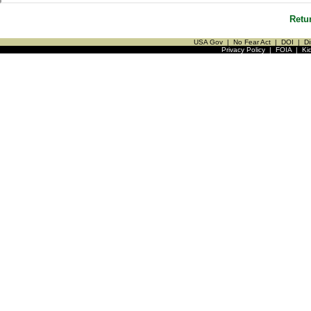
Retu
USA Gov
|
No Fear Act
|
DOI
|
Di
Privacy Policy
|
FOIA
|
Ki