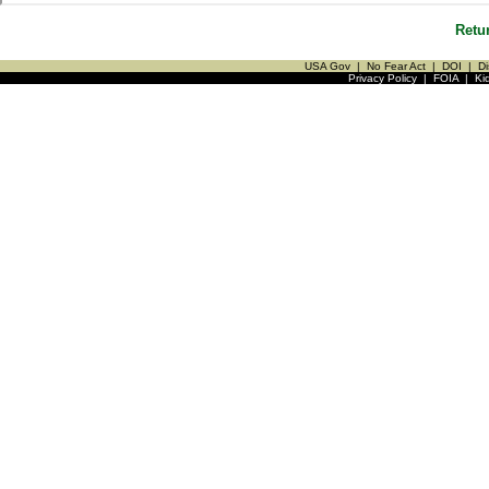
Retu
USA Gov
|
No Fear Act
|
DOI
|
Di
Privacy Policy
|
FOIA
|
Ki