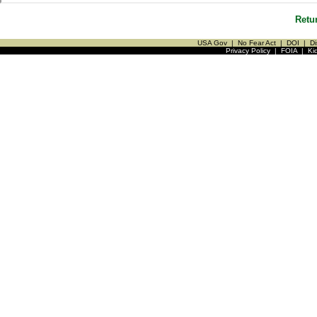
Retu
USA Gov
|
No Fear Act
|
DOI
|
Di
Privacy Policy
|
FOIA
|
Ki