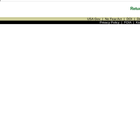
Retu
USA Gov
|
No Fear Act
|
DOI
|
Di
Privacy Policy
|
FOIA
|
Ki