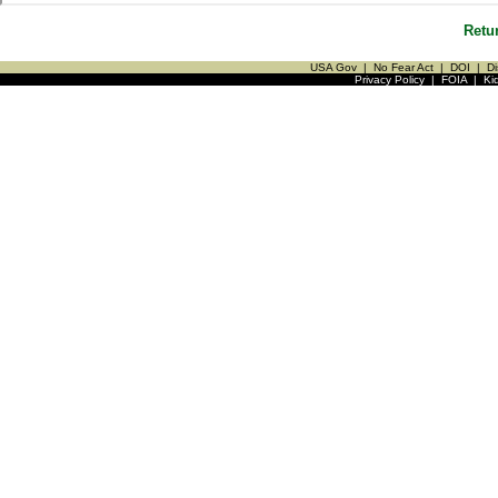
Retu
USA Gov
|
No Fear Act
|
DOI
|
Di
Privacy Policy
|
FOIA
|
Ki