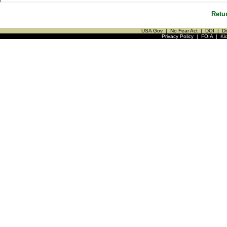
Retu
USA Gov
|
No Fear Act
|
DOI
|
Di
Privacy Policy
|
FOIA
|
Ki