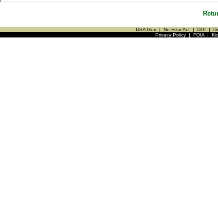
Retu
USA Gov
|
No Fear Act
|
DOI
|
Di
Privacy Policy
|
FOIA
|
Ki