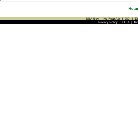
Retu
USA Gov
|
No Fear Act
|
DOI
|
Di
Privacy Policy
|
FOIA
|
Ki