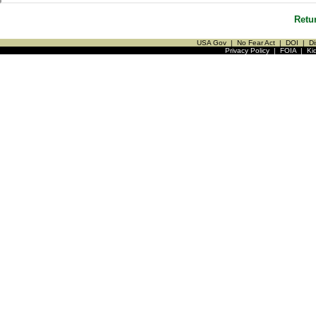
Retu
USA Gov
|
No Fear Act
|
DOI
|
Di
Privacy Policy
|
FOIA
|
Ki