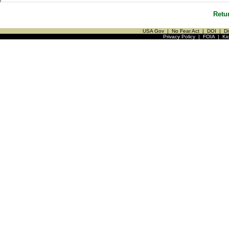
Retu
USA Gov
|
No Fear Act
|
DOI
|
Di
Privacy Policy
|
FOIA
|
Ki