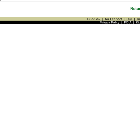
Retu
USA Gov
|
No Fear Act
|
DOI
|
Di
Privacy Policy
|
FOIA
|
Ki