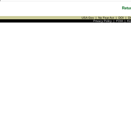
Retu
USA Gov
|
No Fear Act
|
DOI
|
Di
Privacy Policy
|
FOIA
|
Ki