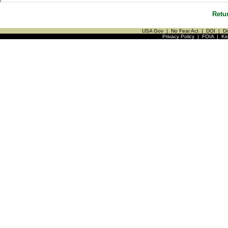
Retu
USA Gov
|
No Fear Act
|
DOI
|
Di
Privacy Policy
|
FOIA
|
Ki