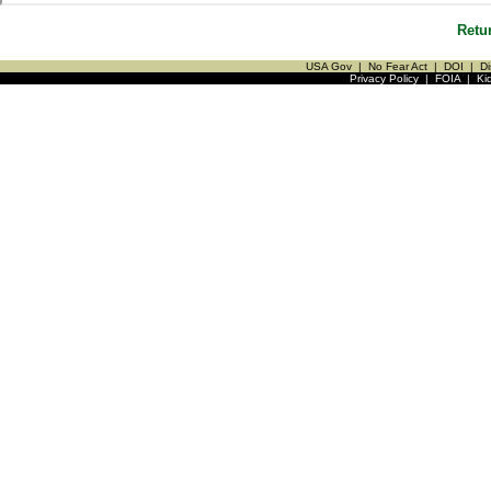
Retu
USA Gov
|
No Fear Act
|
DOI
|
Di
Privacy Policy
|
FOIA
|
Ki