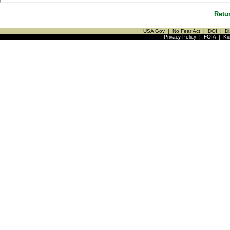
Retu
USA Gov
|
No Fear Act
|
DOI
|
Di
Privacy Policy
|
FOIA
|
Ki