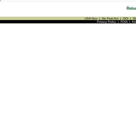
Retu
USA Gov
|
No Fear Act
|
DOI
|
Di
Privacy Policy
|
FOIA
|
Ki