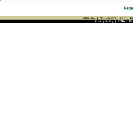
Retu
USA Gov
|
No Fear Act
|
DOI
|
Di
Privacy Policy
|
FOIA
|
Ki