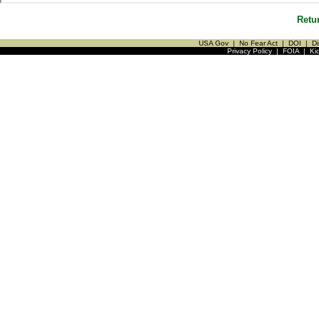
Retu
USA Gov
|
No Fear Act
|
DOI
|
Di
Privacy Policy
|
FOIA
|
Ki