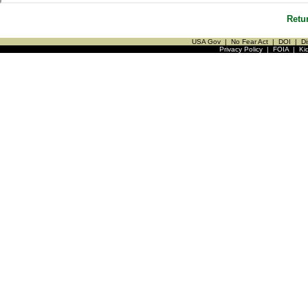
Retu
USA Gov
|
No Fear Act
|
DOI
|
Di
Privacy Policy
|
FOIA
|
Ki