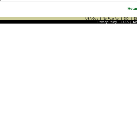
Retu
USA Gov
|
No Fear Act
|
DOI
|
Di
Privacy Policy
|
FOIA
|
Ki