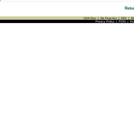
Retu
USA Gov
|
No Fear Act
|
DOI
|
Di
Privacy Policy
|
FOIA
|
Ki