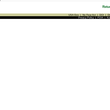
Retu
USA Gov
|
No Fear Act
|
DOI
|
Di
Privacy Policy
|
FOIA
|
Ki