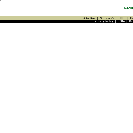
Retu
USA Gov
|
No Fear Act
|
DOI
|
Di
Privacy Policy
|
FOIA
|
Ki