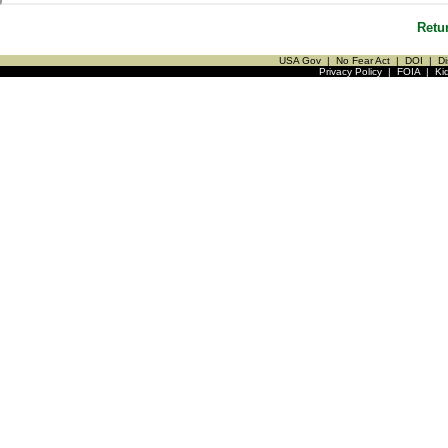
Retu
USA Gov
|
No Fear Act
|
DOI
|
Di
Privacy Policy
|
FOIA
|
Ki