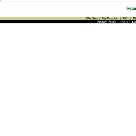
Retu
USA Gov
|
No Fear Act
|
DOI
|
Di
Privacy Policy
|
FOIA
|
Ki