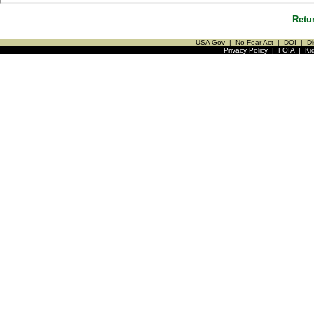
Retu
USA Gov
|
No Fear Act
|
DOI
|
Di
Privacy Policy
|
FOIA
|
Ki