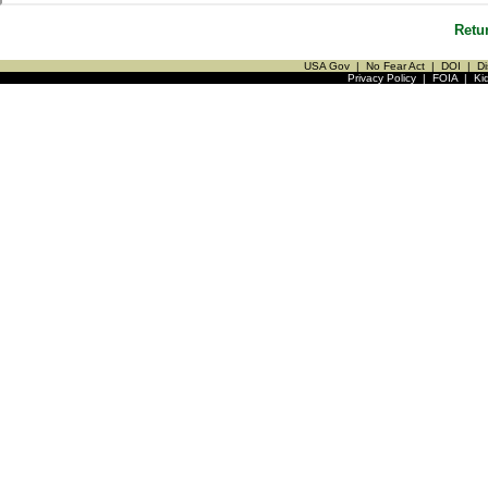
Retu
USA Gov
|
No Fear Act
|
DOI
|
Di
Privacy Policy
|
FOIA
|
Ki