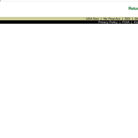
Retu
USA Gov
|
No Fear Act
|
DOI
|
Di
Privacy Policy
|
FOIA
|
Ki