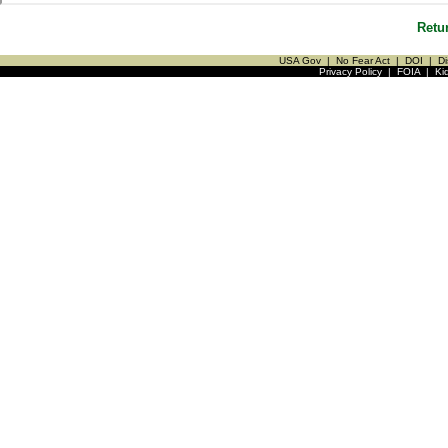
Retu
USA Gov
|
No Fear Act
|
DOI
|
Di
Privacy Policy
|
FOIA
|
Ki