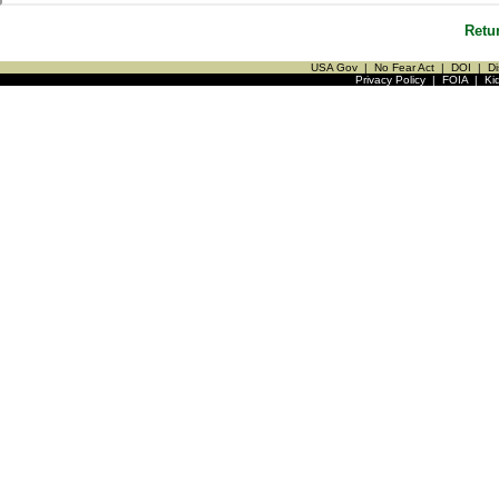
Retu
USA Gov
|
No Fear Act
|
DOI
|
Di
Privacy Policy
|
FOIA
|
Ki