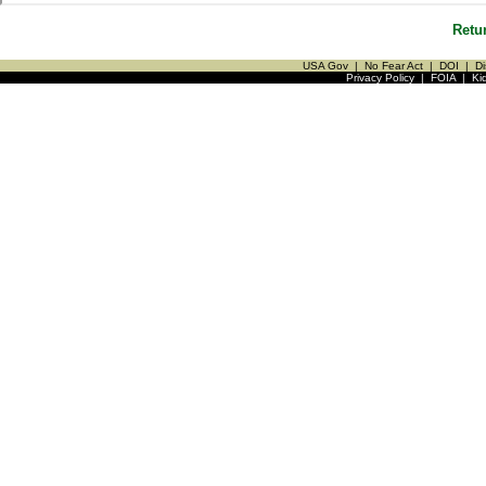
Retu
USA Gov
|
No Fear Act
|
DOI
|
Di
Privacy Policy
|
FOIA
|
Ki