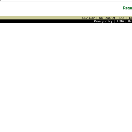
Retu
USA Gov
|
No Fear Act
|
DOI
|
Di
Privacy Policy
|
FOIA
|
Ki