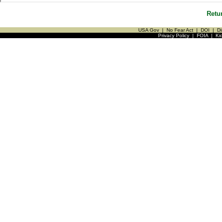
Retu
USA Gov
|
No Fear Act
|
DOI
|
Di
Privacy Policy
|
FOIA
|
Ki