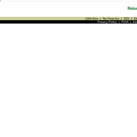
Retu
USA Gov
|
No Fear Act
|
DOI
|
Di
Privacy Policy
|
FOIA
|
Ki