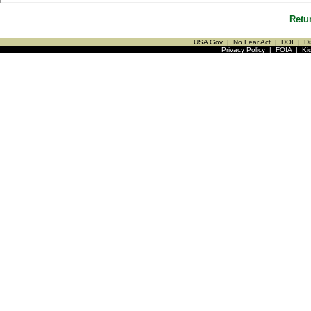
Retu
USA Gov
|
No Fear Act
|
DOI
|
Di
Privacy Policy
|
FOIA
|
Ki