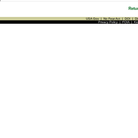
Retu
USA Gov
|
No Fear Act
|
DOI
|
Di
Privacy Policy
|
FOIA
|
Ki