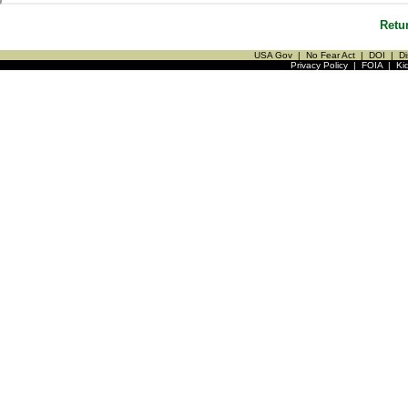
Retu
USA Gov
|
No Fear Act
|
DOI
|
Di
Privacy Policy
|
FOIA
|
Ki