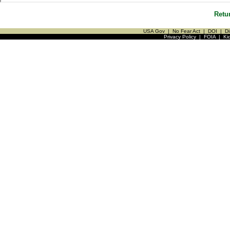
Retu
USA Gov
|
No Fear Act
|
DOI
|
Di
Privacy Policy
|
FOIA
|
Ki