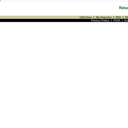
Retu
USA Gov
|
No Fear Act
|
DOI
|
Di
Privacy Policy
|
FOIA
|
Ki