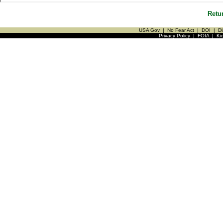
Retu
USA Gov
|
No Fear Act
|
DOI
|
Di
Privacy Policy
|
FOIA
|
Ki