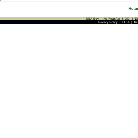
Retu
USA Gov
|
No Fear Act
|
DOI
|
Di
Privacy Policy
|
FOIA
|
Ki