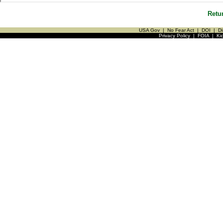
Retu
USA Gov
|
No Fear Act
|
DOI
|
Di
Privacy Policy
|
FOIA
|
Ki