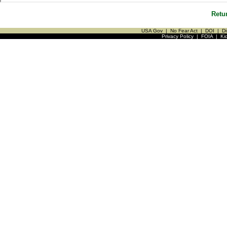
Retu
USA Gov
|
No Fear Act
|
DOI
|
Di
Privacy Policy
|
FOIA
|
Ki