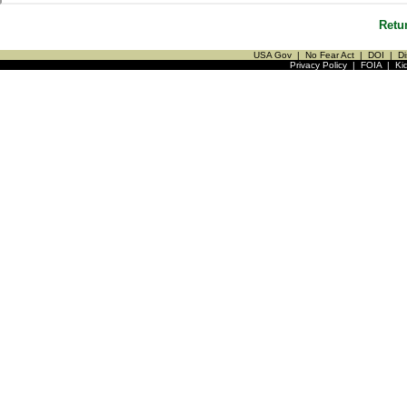
Retu
USA Gov
|
No Fear Act
|
DOI
|
Di
Privacy Policy
|
FOIA
|
Ki