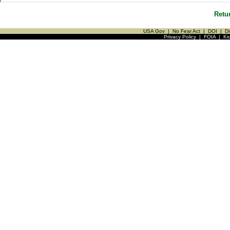
Retu
USA Gov
|
No Fear Act
|
DOI
|
Di
Privacy Policy
|
FOIA
|
Ki